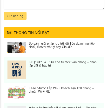
Gửi liên hệ
THÔNG TIN NỔI BẬT
So sánh giải pháp lưu trữ dữ liệu doanh nghiệp:
NAS, Server vật lý hay Cloud?
FAQ: UPS & PDU cho tủ rack văn phòng – chọn,
lắp đặt & bảo trì
Case Study: Lắp Wi‑Fi khách sạn 120 phòng –
chuẩn Wi‑Fi 6E
Máy in không kết nối được mạng LAN – Nguyên